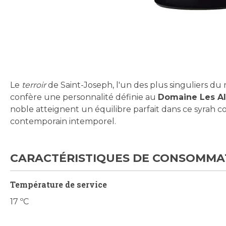
Skip
to
the
beginning
Le
terroir
de Saint-Joseph, l'un des plus singuliers du 
of
confère une personnalité définie au
Domaine Les Al
the
noble atteignent un équilibre parfait dans ce syrah com
images
contemporain intemporel.
gallery
CARACTÉRISTIQUES DE CONSOMMA
Température de service
17 ºC