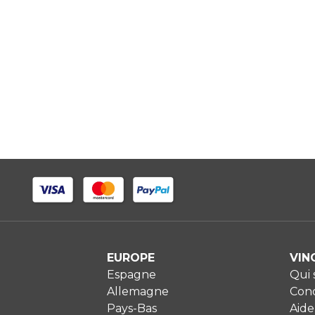
EUROPE
VIN
Espagne
Qui
Allemagne
Cond
Pays-Bas
Aide