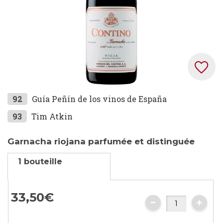
Skip
92
Guía Peñín de los vinos de España
to
93
Tim Atkin
the
beginning
Garnacha riojana parfumée et distinguée
of
the
1 bouteille
images
gallery
33,
50
€