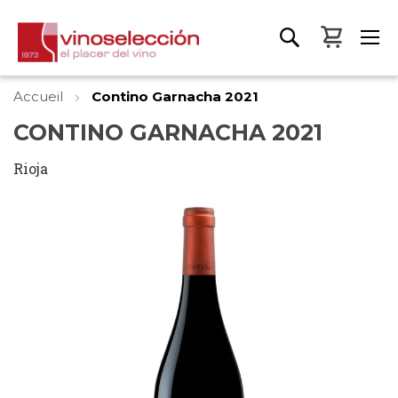
Mon pa
Accueil
Contino Garnacha 2021
CONTINO GARNACHA 2021
Rioja
Skip
to
the
end
of
the
images
gallery