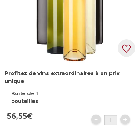
Skip
Profitez de vins extraordinaires à un prix
to
unique
the
beginning
Boîte de 1
of
bouteilles
the
images
56,
55
€
gallery