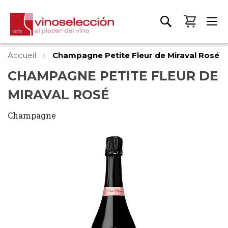
Mon pa
Accueil
Champagne Petite Fleur de Miraval Rosé
CHAMPAGNE PETITE FLEUR DE
MIRAVAL ROSÉ
Champagne
Skip
to
the
end
of
the
images
gallery