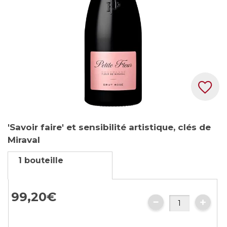
Skip
'Savoir faire' et sensibilité artistique, clés de
to
Miraval
the
beginning
1 bouteille
of
the
images
99,
20
€
gallery