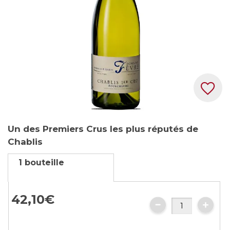
Skip
Un des Premiers Crus les plus réputés de
to
Chablis
the
beginning
1 bouteille
of
the
images
42,
10
€
gallery