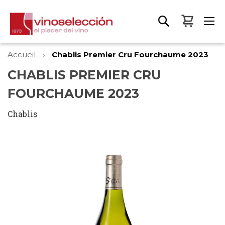
Mon pa
Accueil
Chablis Premier Cru Fourchaume 2023
CHABLIS PREMIER CRU
FOURCHAUME 2023
Chablis
Skip
to
the
end
of
the
images
gallery