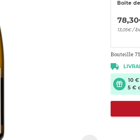
Boîte de
78,
30
/ b
13,
05
€
Bouteille 75
LIVRA
10 €
5 € 