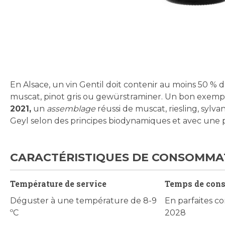
Skip
to
the
beginning
En Alsace, un vin Gentil doit contenir au moins 50 % d
of
muscat, pinot gris ou gewürstraminer. Un bon exempl
the
2021,
un
assemblage
réussi de muscat, riesling, sylva
images
Geyl selon des principes biodynamiques et avec une p
gallery
CARACTÉRISTIQUES DE CONSOMMA
Température de service
Temps de con
Déguster à une température de 8-9
En parfaites co
ºC
2028