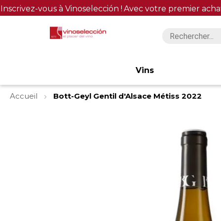
Inscrivez-vous à Vinoselección !
Avec votre premier acha
Vins
Accueil
Bott-Geyl Gentil d'Alsace Métiss 2022
Skip
to
the
end
of
the
images
gallery