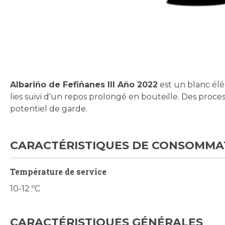
Skip
to
the
beginning
Albariño de Fefiñanes III Año 2022
est un blanc él
of
lies suivi d'un repos prolongé en bouteille. Des proce
the
potentiel de garde.
images
gallery
CARACTÉRISTIQUES DE CONSOMMA
Température de service
10-12 ºC
CARACTÉRISTIQUES GÉNÉRALES