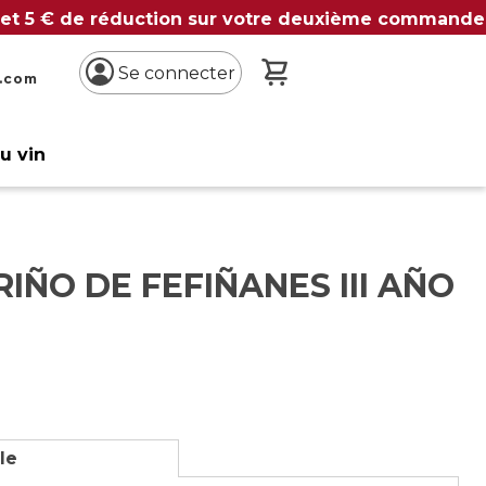
 et 5 € de réduction sur votre deuxième commande
Mon panier
Se connecter
n.com
du vin
IÑO DE FEFIÑANES III AÑO
lle