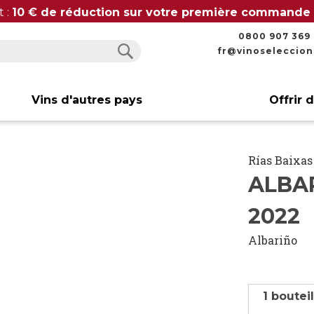
t :
10 € de réduction sur votre première commande
0800 907 369
fr@vinoseleccio
Rechercher
Rechercher
Vins d'autres pays
Offrir 
Rías Baixas
ALBAR
2022
Albariño
1 boutei