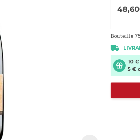
48,
60
Bouteille 75
LIVRA
10 €
5 € 