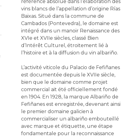
référence absolue dans l’élaboration des
vins blancs de l’appellation d’origine Rías
Baixas. Situé dans la commune de
Cambados (Pontevedra), le domaine est
intégré dans un manoir Renaissance des
XVIe et XVIIe siècles, classé Bien
d’Intérêt Culturel, étroitement lié à
l’histoire et à la diffusion du vin albariño.
f
L’activité viticole du Palacio de Fefiñanes
est documentée depuis le XVIIe siècle,
bien que le domaine comme projet
commercial ait été officiellement fondé
en 1904. En 1928, la marque Albariño de
Fefiñanes est enregistrée, devenant ainsi
le premier domaine galicien à
commercialiser un albariño embouteillé
avec marque et étiquette, une étape
fondamentale pour la reconnaissance