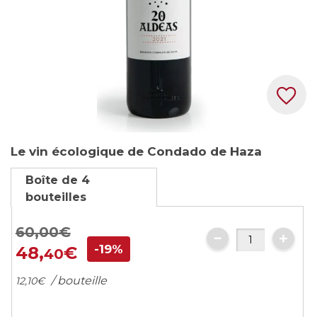
Skip
Le vin écologique de Condado de Haza
to
the
Boîte de 4
beginning
bouteilles
of
the
60,
00
€
images
-19%
48,
€
40
gallery
/ bouteille
12,
10
€