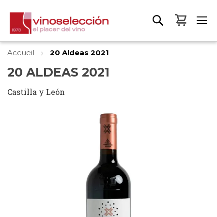
Mon pa
Accueil
20 Aldeas 2021
20 ALDEAS 2021
Castilla y León
Skip
to
the
end
of
the
images
gallery