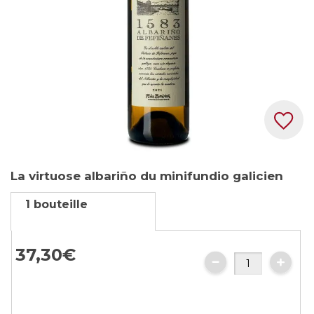
Skip
La virtuose albariño du minifundio galicien
to
the
1 bouteille
beginning
of
the
37,
30
€
images
gallery