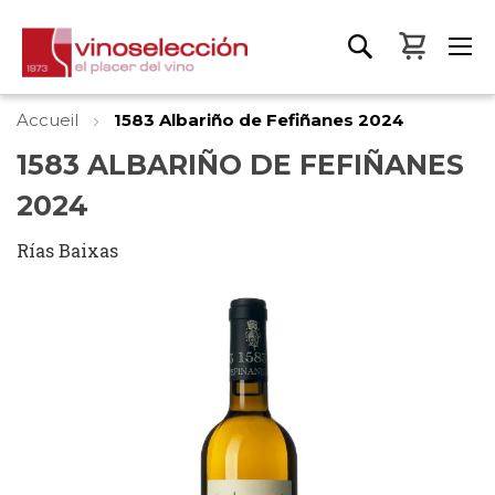
Mon pa
Accueil
1583 Albariño de Fefiñanes 2024
1583 ALBARIÑO DE FEFIÑANES
2024
Rías Baixas
Skip
to
the
end
of
the
images
gallery