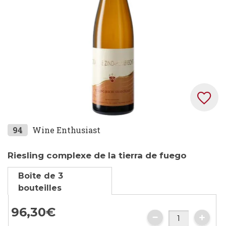
gallery
Skip
94
Wine Enthusiast
to
the
Riesling complexe de la tierra de fuego
beginning
Boîte de 3
of
bouteilles
the
images
96,
30
€
gallery