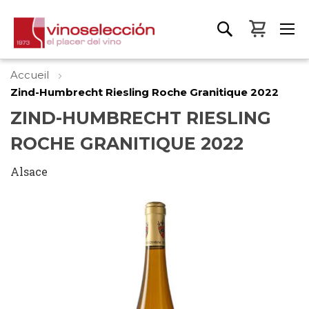
Mon pa
Accueil
Zind-Humbrecht Riesling Roche Granitique 2022
ZIND-HUMBRECHT RIESLING
ROCHE GRANITIQUE 2022
Alsace
Skip
to
the
end
of
the
images