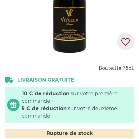
Skip
Bouteille 75cl.
to
the
LIVRAISON GRATUITE
beginning
of
10 € de réduction
sur votre première
the
commande +
images
5 € de réduction
sur votre deuxième
gallery
commande
Rupture de stock