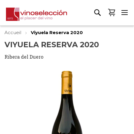
Mon pa
Accueil
Viyuela Reserva 2020
VIYUELA RESERVA 2020
Ribera del Duero
Skip
to
the
end
of
the
images
gallery