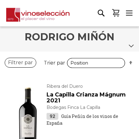
Mon pa
RODRIGO MIÑÓN
P
P
Filtrer par
Trier par
Trier par
o
o
d
d
Ribera del Duero
La Capilla Crianza Mágnum
2021
Bodegas Finca La Capilla
92
Guía Peñín de los vinos de
España