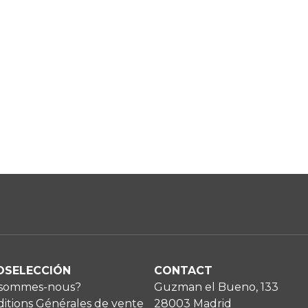
OSELECCIÓN
CONTACT
 sommes-nous?
Guzman el Bueno, 133
itions Générales de vente
28003 Madrid