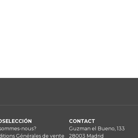
OSELECCIÓN
CONTACT
 sommes-nous?
Guzman el Bueno, 133
itions Générales de vente
28003 Madrid