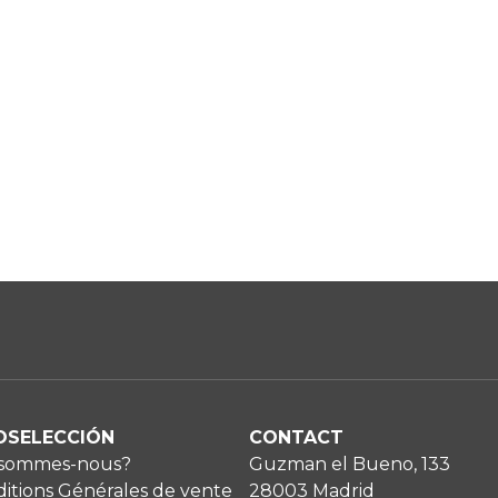
OSELECCIÓN
CONTACT
 sommes-nous?
Guzman el Bueno, 133
itions Générales de vente
28003 Madrid