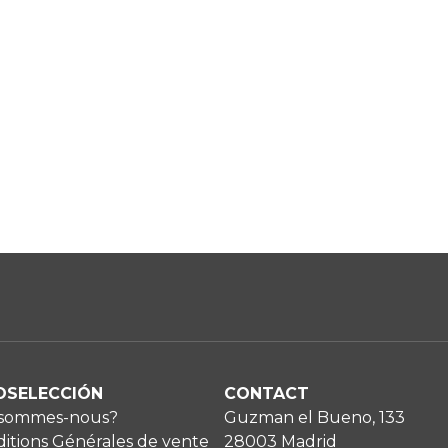
OSELECCIÓN
CONTACT
 sommes-nous?
Guzman el Bueno, 133
itions Générales de vente
28003 Madrid