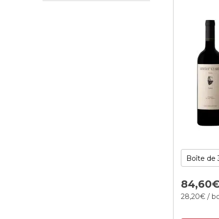
84,
60
28,
20
€
/ bo