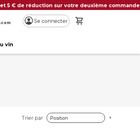
 et 5 € de réduction sur votre deuxième commande
Mon panier
Se connecter
n.com
du vin
Par
Trier par
ordre
décroissan