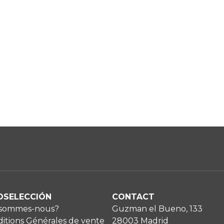
OSELECCIÓN
CONTACT
 sommes-nous?
Guzman el Bueno, 133
itions Générales de vente
28003 Madrid