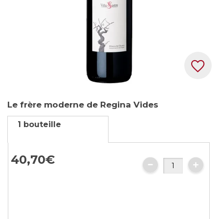
Skip
Le frère moderne de Regina Vides
to
the
1 bouteille
beginning
of
the
40,
70
€
images
gallery