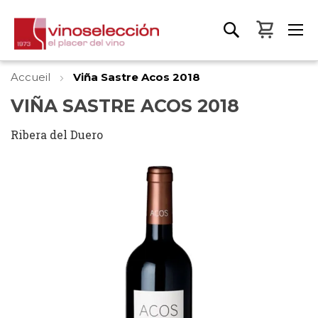
Mon pa
Accueil
Viña Sastre Acos 2018
VIÑA SASTRE ACOS 2018
Ribera del Duero
Skip
to
the
end
of
the
images
gallery