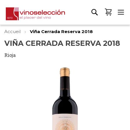
Mon pa
Accueil
Viña Cerrada Reserva 2018
VIÑA CERRADA RESERVA 2018
Rioja
Skip
to
the
end
of
the
images
gallery