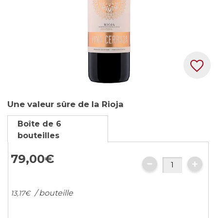
Skip
Une valeur sûre de la Rioja
to
the
Boîte de 6
beginning
bouteilles
of
the
79,
00
€
images
gallery
/ bouteille
13,
17
€