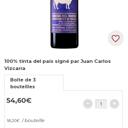
Skip
100% tinta del país signé par Juan Carlos
to
Vizcarra
the
beginning
Boîte de 3
of
bouteilles
the
images
54,
60
€
gallery
/ bouteille
18,
20
€