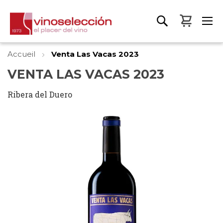
Mon pa
Accueil
Venta Las Vacas 2023
VENTA LAS VACAS 2023
Ribera del Duero
Skip
to
the
end
of
the
images
gallery