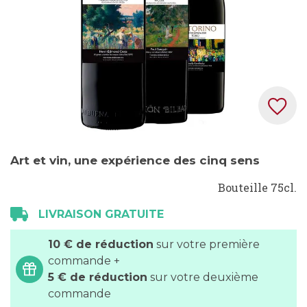
Skip
Art et vin, une expérience des cinq sens
to
the
Bouteille 75cl.
beginning
LIVRAISON GRATUITE
of
the
10 € de réduction
sur votre première
images
commande +
gallery
5 € de réduction
sur votre deuxième
commande