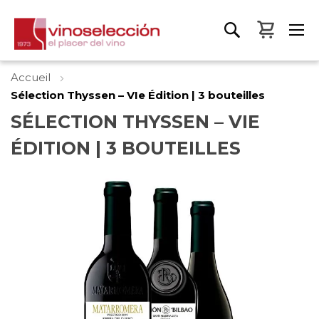
Mon pa
Accueil
Sélection Thyssen – VIe Édition | 3 bouteilles
SÉLECTION THYSSEN – VIE
ÉDITION | 3 BOUTEILLES
Skip
to
the
end
of
the
images
gallery