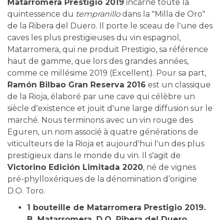
Matarromera Prestigio 2019
incarne toute la
quintessence du
tempranillo
dans la "Milla de Oro"
de la Ribera del Duero. Il porte le sceau de l'une des
caves les plus prestigieuses du vin espagnol,
Matarromera, qui ne produit Prestigio, sa référence
haut de gamme, que lors des grandes années,
comme ce millésime 2019 (Excellent). Pour sa part,
Ramón Bilbao Gran Reserva 2016
est un classique
de la Rioja, élaboré par une cave qui célèbre un
siècle d'existence et jouit d'une large diffusion sur le
marché. Nous terminons avec un vin rouge des
Eguren, un nom associé à quatre générations de
viticulteurs de la Rioja et aujourd'hui l'un des plus
prestigieux dans le monde du vin. Il s'agit de
Victorino Edición Limitada 2020
, né de vignes
pré-phylloxériques de la dénomination d’origine
D.O. Toro.
1 bouteille de Matarromera Prestigio 2019.
B. Matarromera. D.O. Ribera del Duero.