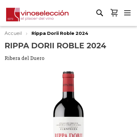
Mon pa
Accueil
Rippa Dorii Roble 2024
RIPPA DORII ROBLE 2024
Ribera del Duero
Skip
to
the
end
of
the
images
gallery