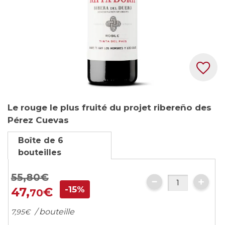
Skip
Le rouge le plus fruité du projet ribereño des
to
Pérez Cuevas
the
beginning
Boîte de 6
of
bouteilles
the
images
55,
80
€
gallery
-15%
47,
€
70
/ bouteille
7,
95
€