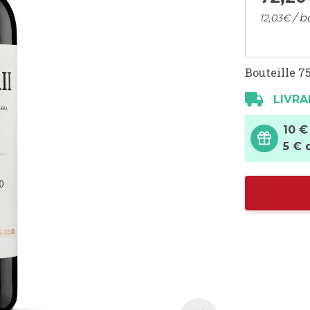
/ b
12,
03
€
Bouteille 75
LIVRA
10 €
5 € 