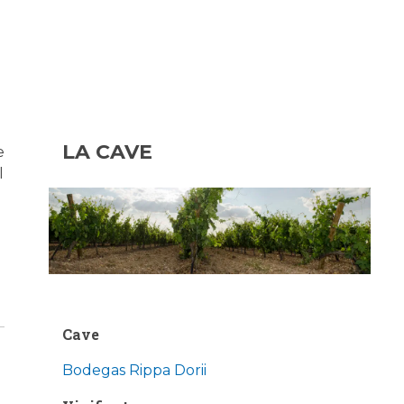
LA CAVE
e
l
Cave
Bodegas Rippa Dorii