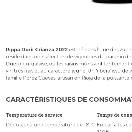
Skip
to
the
beginning
Rippa Dorii Crianza 2022
est né dans l'une des zones
of
réside dans une sélection de vignobles du páramo de 
the
Duero burgalaise, où les raisins mûrissent lentement e
images
vin très frais et au caractère jeune. Un ‘ribera’ issu de
gallery
famille Pérez Cuevas, artisan en Rioja de la puissan
CARACTÉRISTIQUES DE CONSOMMA
Température de service
Temps de con
Déguster à une température de 16º C
En parfaites co
2028