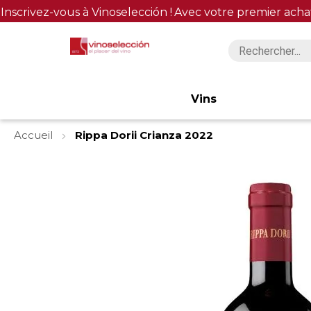
Inscrivez-vous à Vinoselección !
Avec votre premier acha
Vins
Accueil
Rippa Dorii Crianza 2022
Skip
to
the
end
of
the
images
gallery