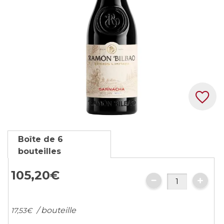
gallery
Skip
Boîte de 6
to
bouteilles
the
beginning
105,
20
€
of
the
images
/ bouteille
17,
53
€
gallery