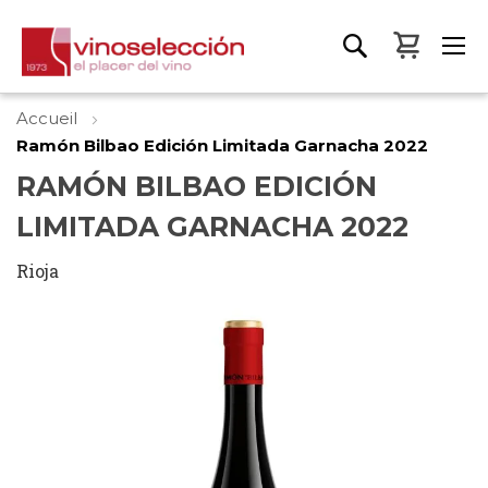
Mon pa
Accueil
Ramón Bilbao Edición Limitada Garnacha 2022
RAMÓN BILBAO EDICIÓN
LIMITADA GARNACHA 2022
Rioja
Skip
to
the
end
of
the
images