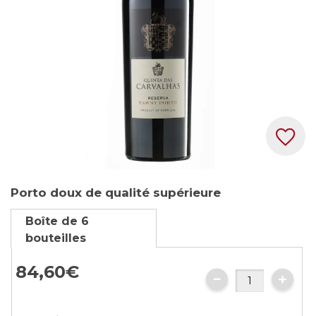
gallery
Skip
Porto doux de qualité supérieure
to
the
Boîte de 6
beginning
bouteilles
of
the
84,
60
€
images
gallery