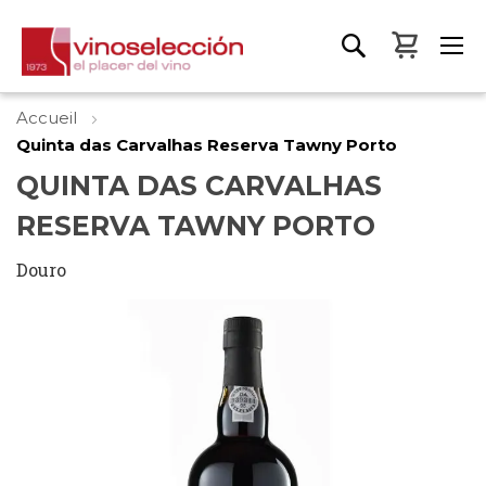
Mon pa
Accueil
Quinta das Carvalhas Reserva Tawny Porto
QUINTA DAS CARVALHAS
RESERVA TAWNY PORTO
Douro
Skip
to
the
end
of
the
images