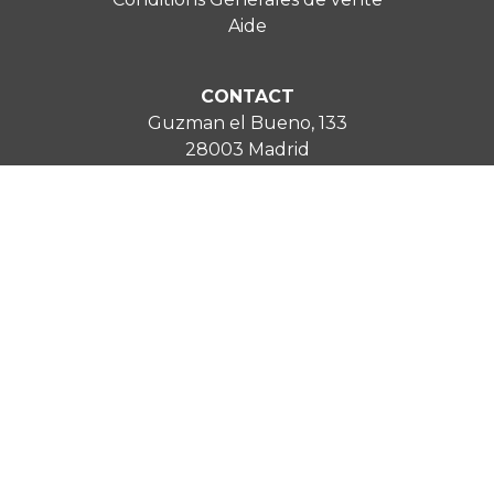
Aide
CONTACT
Guzman el Bueno, 133
28003 Madrid
fr@vinoseleccion.com
0800 90 73 69
Mention Légale
Politique de confidentialité