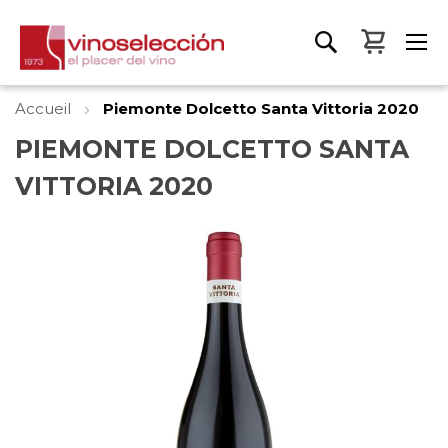
Mon pa
Accueil
Piemonte Dolcetto Santa Vittoria 2020
PIEMONTE DOLCETTO SANTA
VITTORIA 2020
Skip
to
the
end
of
the
images
gallery