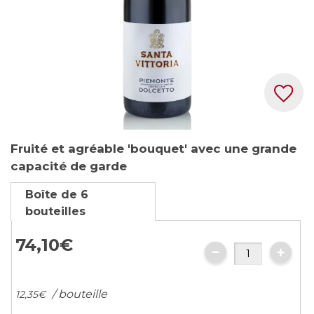
Skip
Fruité et agréable 'bouquet' avec une grande
to
capacité de garde
the
beginning
Boîte de 6
of
bouteilles
the
images
74,
10
€
gallery
/ bouteille
12,
35
€