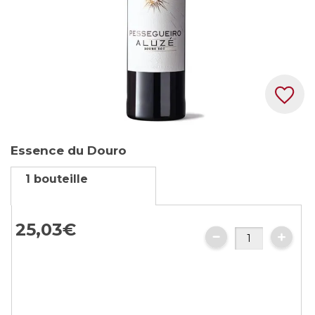
Skip
Essence du Douro
to
the
1 bouteille
beginning
of
the
25,
03
€
images
gallery