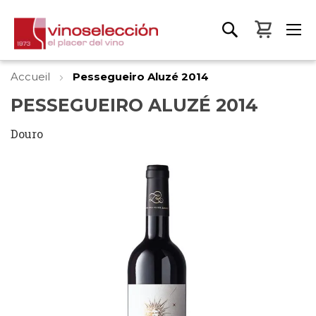
Mon pa
Accueil
Pessegueiro Aluzé 2014
PESSEGUEIRO ALUZÉ 2014
Douro
Skip
to
the
end
of
the
images
gallery