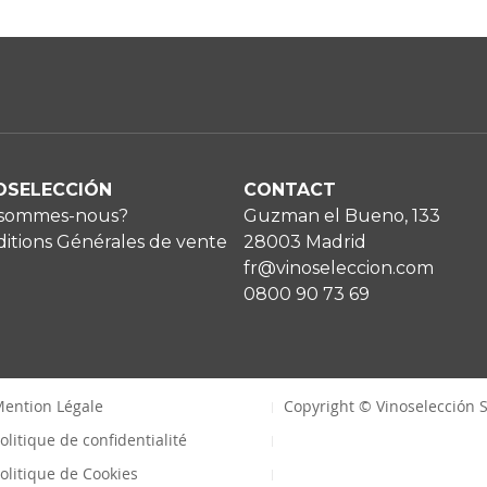
OSELECCIÓN
CONTACT
 sommes-nous?
Guzman el Bueno, 133
itions Générales de vente
28003 Madrid
fr@vinoseleccion.com
0800 90 73 69
ention Légale
Copyright © Vinoselección S
olitique de confidentialité
olitique de Cookies