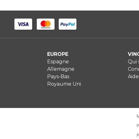
EUROPE
VIN
Espagne
Qui
Allemagne
Cond
Pays-Bas
Aide
Royaume Uni
M
P
P