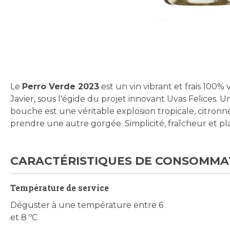
Skip
to
the
beginning
Le
Perro Verde 2023
est un vin vibrant et frais 100%
of
Javier, sous l'égide du projet innovant Uvas Felices. Un
the
bouche est une véritable explosion tropicale, citronné
images
prendre une autre gorgée. Simplicité, fraîcheur et p
gallery
CARACTÉRISTIQUES DE CONSOMMA
Température de service
Déguster à une température entre 6
et 8 ºC