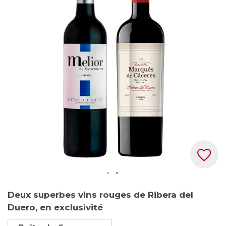
of
the
images
gallery
Skip
Deux superbes vins rouges de Ribera del
to
Duero, en exclusivité
the
beginning