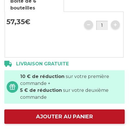
Boîte de 6
of
bouteilles
the
images
57,35€
gallery
LIVRAISON GRATUITE
10 € de réduction
sur votre première
commande +
5 € de réduction
sur votre deuxième
commande
AJOUTER AU PANIER