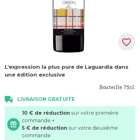
Skip
L’expression la plus pure de Laguardia dans
to
une édition exclusive
the
beginning
Bouteille 75cl.
of
the
LIVRAISON GRATUITE
images
10 € de réduction
sur votre première
gallery
commande +
5 € de réduction
sur votre deuxième
commande