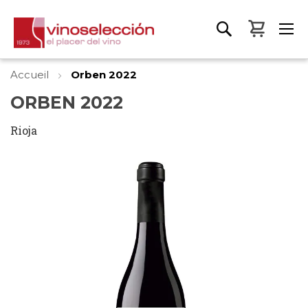
Mon pa
Accueil
Orben 2022
ORBEN 2022
Rioja
Skip
to
the
end
of
the
images
gallery