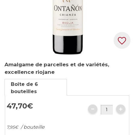
Skip
Amalgame de parcelles et de variétés,
to
excellence riojane
the
beginning
Boîte de 6
of
bouteilles
the
images
47,
70
€
gallery
/ bouteille
7,
95
€