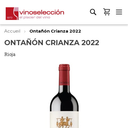
Mon pa
Accueil
Ontañón Crianza 2022
ONTAÑÓN CRIANZA 2022
Rioja
Skip
to
the
end
of
the
images
gallery