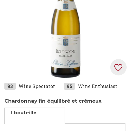
images
gallery
Skip
93
Wine Spectator
95
Wine Enthusiast
to
the
Chardonnay fin équilibré et crémeux
beginning
1 bouteille
of
the
images