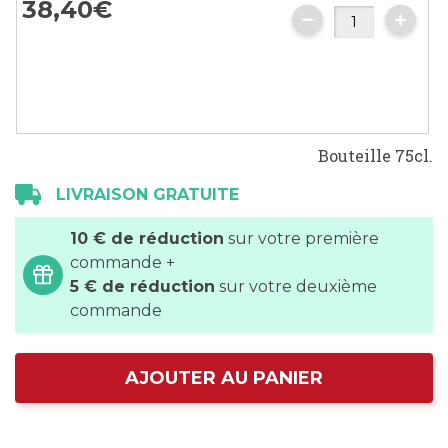
38,
40
€
gallery
Bouteille 75cl.
LIVRAISON GRATUITE
10 € de réduction
sur votre première
commande +
5 € de réduction
sur votre deuxième
commande
AJOUTER AU PANIER