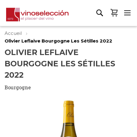
Mon pa
Accueil
Olivier Leflaive Bourgogne Les Sétilles 2022
OLIVIER LEFLAIVE
BOURGOGNE LES SÉTILLES
2022
Bourgogne
Skip
to
the
end
of
the