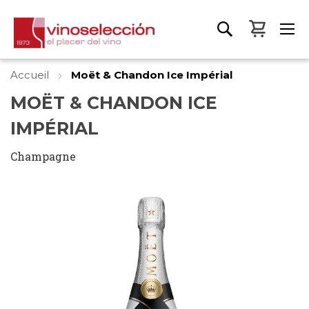
Mon pa
Accueil
Moët & Chandon Ice Impérial
MOËT & CHANDON ICE
IMPÉRIAL
Champagne
Skip
to
the
end
of
the
images
gallery