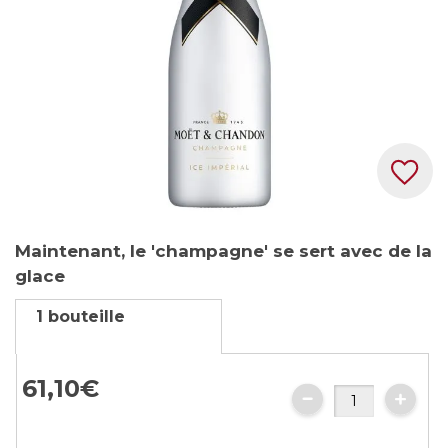
Skip
Maintenant, le 'champagne' se sert avec de la
to
glace
the
beginning
1 bouteille
of
the
images
61,
10
€
gallery