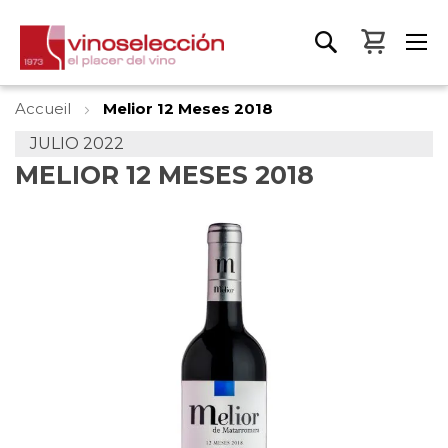
Mon pa
Accueil
Melior 12 Meses 2018
JULIO 2022
MELIOR 12 MESES 2018
Skip
to
the
end
of
the
images
gallery