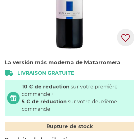
Skip
La versión más moderna de Matarromera
to
the
LIVRAISON GRATUITE
beginning
10 € de réduction
sur votre première
of
commande +
the
5 € de réduction
sur votre deuxième
images
commande
gallery
Rupture de stock