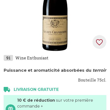
Skip
91
Wine Enthusiast
to
the
Puissance et aromaticité absorbées du
terroir
beginning
Bouteille 75cl.
of
the
LIVRAISON GRATUITE
images
gallery
10 € de réduction
sur votre première
commande +