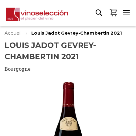
Mon pa
Accueil
Louis Jadot Gevrey-Chambertin 2021
LOUIS JADOT GEVREY-
CHAMBERTIN 2021
Bourgogne
Skip
to
the
end
of
the
images
gallery