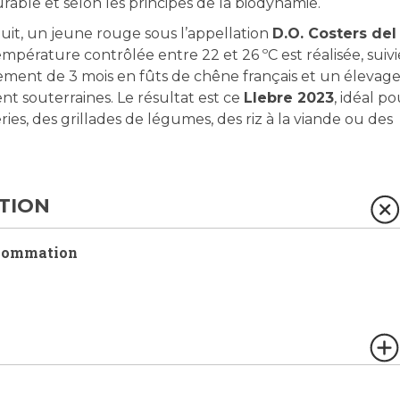
rable et selon les principes de la biodynamie.
uit, un jeune rouge sous l’appellation
D.O. Costers del
mpérature contrôlée entre 22 et 26 ºC est réalisée, suivi
sement de 3 mois en fûts de chêne français et un élevag
nt souterraines. Le résultat est ce
Llebre 2023
, idéal p
es, des grillades de légumes, des riz à la viande ou des
TION
sommation