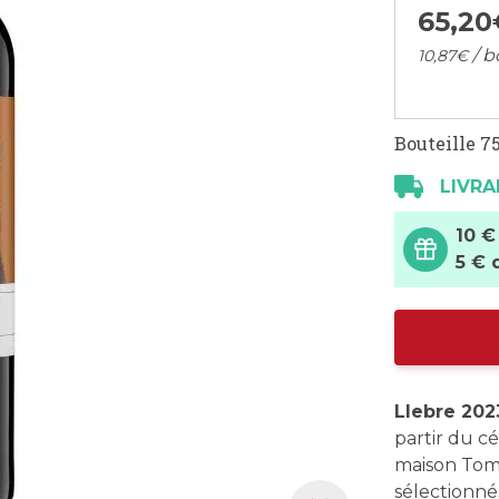
65,
20
/ b
10,
87
€
Bouteille 75
LIVRA
10 €
5 € 
Llebre 202
partir du c
maison Tomà
sélectionné