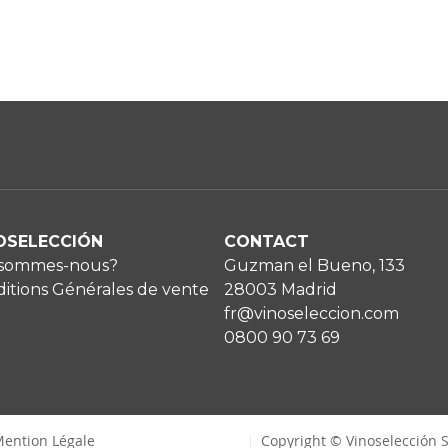
OSELECCIÓN
CONTACT
 sommes-nous?
Guzman el Bueno, 133
itions Générales de vente
28003 Madrid
fr@vinoseleccion.com
0800 90 73 69
ention Légale
Copyright © Vinoselección S