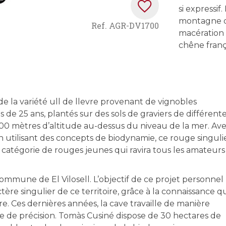
si expressif
montagne de
Ref.
AGR-DV1700
macération 
chêne frança
de la variété ull de llevre provenant de vignobles
de 25 ans, plantés sur des sols de graviers de différent
 700 mètres d’altitude au-dessus du niveau de la mer. Av
utilisant des concepts de biodynamie, ce rouge singuli
 catégorie de rouges jeunes qui ravira tous les amateurs
commune de El Vilosell. L’objectif de ce projet personnel
tère singulier de ce territoire, grâce à la connaissance q
e. Ces dernières années, la cave travaille de manière
ie de précision. Tomàs Cusiné dispose de 30 hectares de