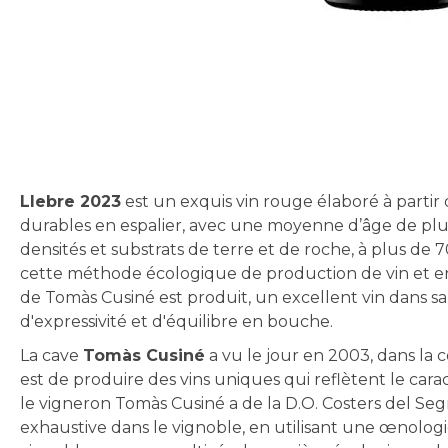
Skip
to
the
beginning
of
the
Llebre 2023
est un exquis vin rouge élaboré à partir 
images
durables en espalier, avec une moyenne d’âge de plus 
gallery
densités et substrats de terre et de roche, à plus de
cette méthode écologique de production de vin et en 
de Tomàs Cusiné est produit, un excellent vin dans sa
d'expressivité et d'équilibre en bouche.
La cave
Tomàs Cusiné
a vu le jour en 2003, dans la 
est de produire des vins uniques qui reflètent le carac
le vigneron Tomàs Cusiné a de la D.O. Costers del Segr
exhaustive dans le vignoble, en utilisant une œnolog