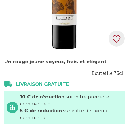
Skip
Un rouge jeune soyeux, frais et élégant
to
the
Bouteille 75cl.
beginning
LIVRAISON GRATUITE
of
the
10 € de réduction
sur votre première
images
commande +
gallery
5 € de réduction
sur votre deuxième
commande