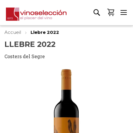
Mon pa
Accueil
Llebre 2022
LLEBRE 2022
Costers del Segre
Skip
to
the
end
of
the
images
gallery