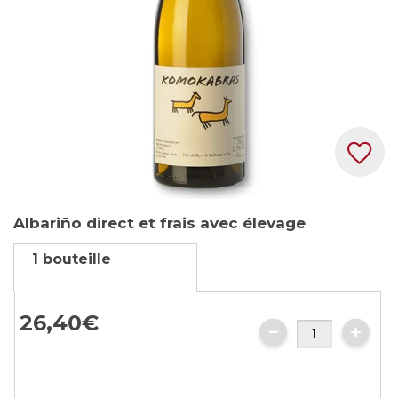
Skip
Albariño direct et frais avec élevage
to
the
1 bouteille
beginning
of
the
26,
40
€
images
gallery