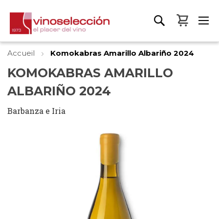
Mon pa
Accueil
Komokabras Amarillo Albariño 2024
KOMOKABRAS AMARILLO
ALBARIÑO 2024
Barbanza e Iria
Skip
to
the
end
of
the
images
gallery