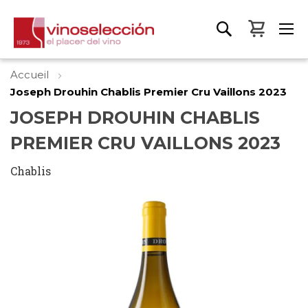
Mon pa
Accueil
Joseph Drouhin Chablis Premier Cru Vaillons 2023
JOSEPH DROUHIN CHABLIS
PREMIER CRU VAILLONS 2023
Chablis
Skip
to
the
end
of
the
images