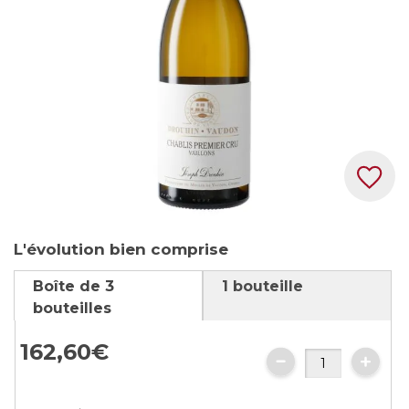
gallery
Skip
L'évolution bien comprise
to
the
Boîte de 3
1 bouteille
beginning
bouteilles
of
the
162,
60
€
images
gallery