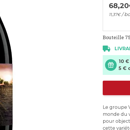
68,
20
/ bo
11,
37
€
Bouteille 75
LIVRA
10 €
5 € 
Le groupe V
monde du vi
pour object
cette variét