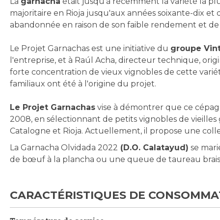
La
garnacha
était jusqu'à récemment la variété la plu
majoritaire en Rioja jusqu'aux années soixante-dix et
abandonnée en raison de son faible rendement et de 
Le Projet Garnachas est une initiative du
groupe Vin
l'entreprise, et à Raúl Acha, directeur technique, origi
forte concentration de vieux vignobles de cette variété,
familiaux ont été à l'origine du projet.
Le Projet Garnachas
vise à démontrer que ce cépage
2008, en sélectionnant de petits vignobles de vieilles 
Catalogne et Rioja. Actuellement, il propose une colle
La Garnacha Olvidada 2022
(D.O. Calatayud)
se mari
de bœuf à la plancha ou une queue de taureau brais
CARACTÉRISTIQUES DE CONSOMMA