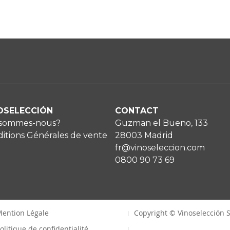
OSELECCIÓN
CONTACT
 sommes-nous?
Guzman el Bueno, 133
itions Générales de vente
28003 Madrid
fr@vinoseleccion.com
0800 90 73 69
ention Légale
Copyright © Vinoselección S
olitique de confidentialité