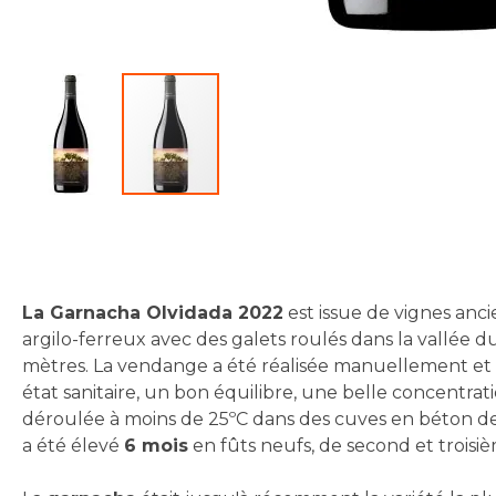
Skip
to
the
beginning
La Garnacha Olvidada 2022
est issue de vignes anc
of
argilo-ferreux avec des galets roulés dans la vallée 
the
mètres. La vendange a été réalisée manuellement et a
images
état sanitaire, un bon équilibre, une belle concentrat
gallery
déroulée à moins de 25ºC dans des cuves en béton de 1
a été élevé
6 mois
en fûts neufs, de second et troisi