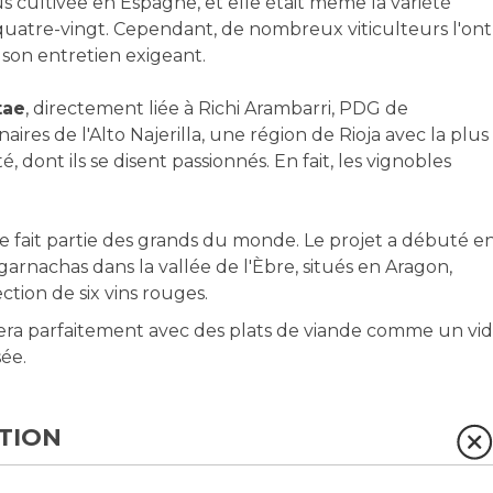
s cultivée en Espagne, et elle était même la variété
 quatre-vingt. Cependant, de nombreux viticulteurs l'ont
son entretien exigeant.
tae
, directement liée à Richi Arambarri, PDG de
naires de l'Alto Najerilla, une région de Rioja avec la plus
 dont ils se disent passionnés. En fait, les vignobles
 fait partie des grands du monde. Le projet a débuté e
garnachas dans la vallée de l'Èbre, situés en Aragon,
ction de six vins rouges.
era parfaitement avec des plats de viande comme un vi
ée.
TION