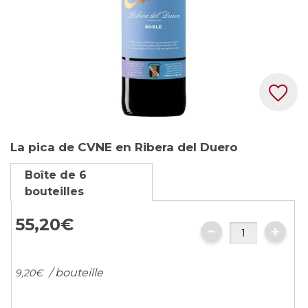
Skip
La pica de CVNE en Ribera del Duero
to
the
Boîte de 6
beginning
bouteilles
of
the
55,
20
€
images
gallery
/ bouteille
9,
20
€