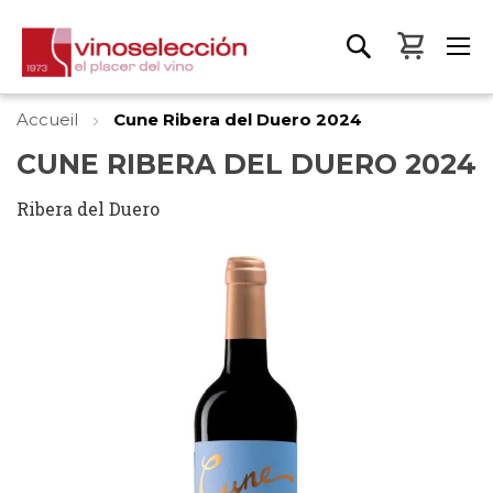
Mon pa
Accueil
Cune Ribera del Duero 2024
CUNE RIBERA DEL DUERO 2024
Ribera del Duero
Skip
to
the
end
of
the
images
gallery