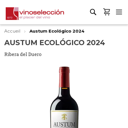
Mon pa
Accueil
Austum Ecológico 2024
AUSTUM ECOLÓGICO 2024
Ribera del Duero
Skip
to
the
end
of
the
images
gallery