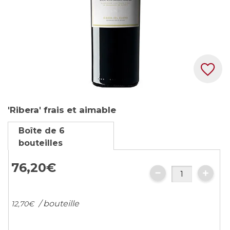
Skip
'Ribera' frais et aimable
to
the
Boîte de 6
beginning
bouteilles
of
the
76,
20
€
images
gallery
/ bouteille
12,
70
€