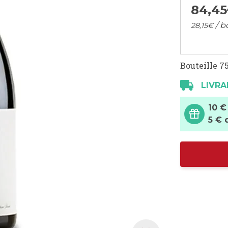
84,
45
/ b
28,
15
€
Bouteille 75
LIVRA
10 €
5 € 