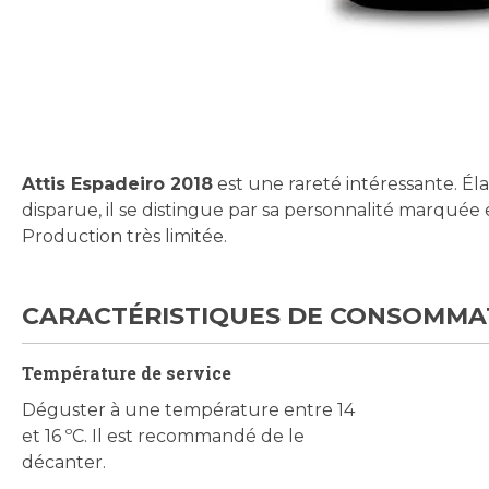
Skip
to
the
beginning
Attis Espadeiro 2018
est une rareté intéressante. Él
of
disparue, il se distingue par sa personnalité marqué
the
Production très limitée.
images
gallery
CARACTÉRISTIQUES DE CONSOMMA
Température de service
Déguster à une température entre 14
et 16 ºC. Il est recommandé de le
décanter.