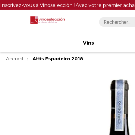
Inscrivez-vous à Vinoselección !
Avec votre premier acha
Vins
Accueil
Attis Espadeiro 2018
Skip
to
the
end
of
the
images
gallery