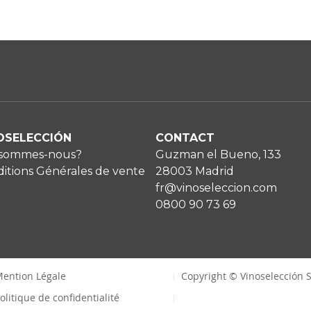
OSELECCIÓN
CONTACT
 sommes-nous?
Guzman el Bueno, 133
itions Générales de vente
28003 Madrid
fr@vinoseleccion.com
0800 90 73 69
ention Légale
Copyright © Vinoselección S
olitique de confidentialité