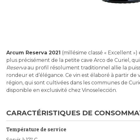
Skip
to
the
beginning
Arcum Reserva 2021
(millésime classé « Excellent »)
of
plus précisément de la petite cave Arco de Curiel, qui
the
Reserva
au profil résolument traditionnel allie la pu
images
rondeur et d’élégance. Ce vin est élaboré à partir de v
gallery
région, qui sont cultivées dans les communes de Curiel
disponible en exclusivité chez Vinoselección.
CARACTÉRISTIQUES DE CONSOMMA
Température de service
Servir à 17º C